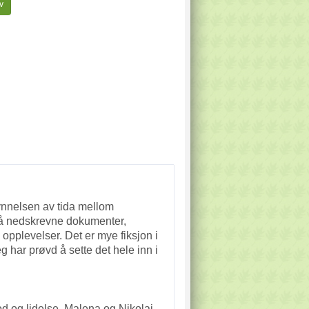
v
ynnelsen av tida mellom
på nedskrevne dokumenter,
opplevelser. Det er mye fiksjon i
g har prøvd å sette det hele inn i
od og lidelse. Malena og Nikolai