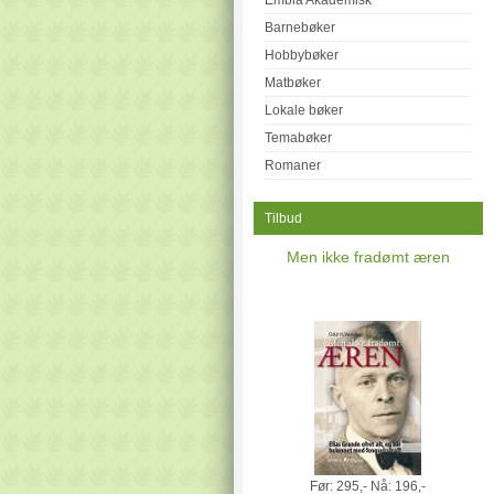
Embla Akademisk
Barnebøker
Hobbybøker
Matbøker
Lokale bøker
Temabøker
Romaner
Tilbud
Men ikke fradømt æren
Før:
295,-
Nå:
196,-