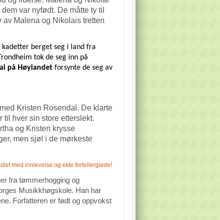
 dem var nyfødt. De måtte ty til
 av Malena og Nikolais tretten
 kadetter berget seg i land fra
 Trondheim tok de seg inn på
al på Høylandet
forsynte de seg av
 med Kristen Rosendal. De klarte
il hver sin store etterslekt.
rtha og Kristen krysse
ger, men sjøl i de mørkeste
let med innlevelse og ekte fortellerglede!
nner fra tømmerhogging og
 Norges Musikkhøgskole. Han har
ne. Forfatteren er født og oppvokst