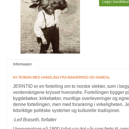
Legg i handlekur
Informasjon
NY ROMAN MED HANDLING FRA INNHERRED OG NAMDAL
JERNTID er en fortelling om to norske slekter, som i beg
verdenskrigene krysset hverandre. Fortellingen bygger 
bygdebøker, kirkebøker, muntlige overleveringer og egne 
denne fortellingen, men med forankring i virkeligheten. Je
tidsriktige politiske systemer og kulturelle tradisjoner.
-Leif Braseth, forfatter
I begynnelsen på 1800-tallet var det uår som førte til arm