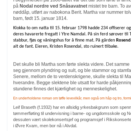
på
Nodal nordre ved Snåsavatnet
mistet tre barn. To av
nøddåp, utført av nabokona Berit. Martha var nummer tolv
barn, født 15. januar 1814.
Klokka to om natta til 15. februar 1798 hadde 234 offiserer og
deres havarerte fregatt i Ytre Namdal. På sin ferd sørover til
stabbur, fjøs og våningshus for å finne mat. På gården
Rosend
alt de fant. Eieren, Kristen Rosendal, sto ruinert tilbake.
Det skulle bli Martha som førte slekta videre. Det samme
seg gjennom plyndring og sult, og ble stammor og stamfar t
Senere, mellom de to verdenskrigene, skulle slekta til Ma
hverandre. Begge slektene ble utsatt for harde påkjennin
stundene finnes det kjærlighet og menneskelighet.
En underholdene roman om tøffe levevilkår, men også om håp og tro, formid
Leif Braseth (f.1932) har en allsidig yrkesbakgrunn som spe
tømmerfløting til undervisning i barne- og ungdomsskole og
dessuten vært skolekonsertsjef og programsjef i Rikskonserte
i Øvre Kvam, men bor nå i Alvdal.