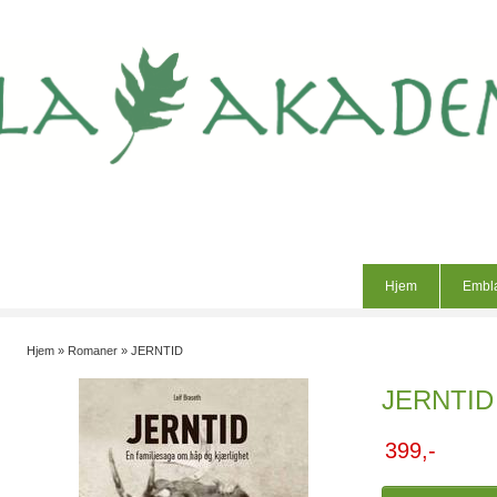
Hjem
Embl
Hjem
»
Romaner
»
JERNTID
JERNTID
399,-