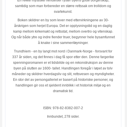
En rekke mystiske hendelser ryster byens gode borgerskap,
samtidig som man forbereder en større rettssak om trolldom og
svartekunst.
Boken skildrer en by som lever med ettervirkningene av 30-
årskrigen som herjet Europa. Det er opplysningstid og en daglig
kamp mellom kirkemakt og rettsstat, mellom overtro og vitenskap.
Og når både ytre og indre fiender truer, begynner hele bysamfunnet
å knake i sine sammenføyninger.
Trundhiem - en by langt mot nord i Danmark-Norge - forsvant for
337 år siden, og det finnes i dag få spor etter den. Denne fargerike
spenningsromanen er et tidsbilde og en rekonstruksjon av denne
byen på slutten av 1600- tallet. Handlingen foregår i løpet av tolv
måneder og skildrer hverdagsliv og slit, rettsvesen og myndigheter.
En stor del av persongalleriet er basert på historiske personer, og
handlingen gir oss et sjeldent innblikk i et historisk miljø og en
dramatisk tid.
ISBN: 978-82-8382-007-2
Innbundet, 278 sider.